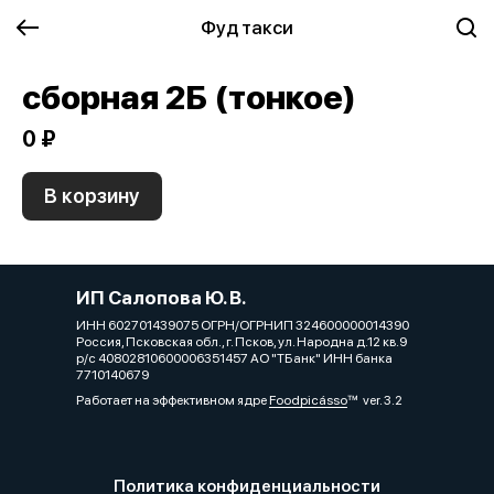
Фуд такси
сборная 2Б (тонкое)
0 ₽
В корзину
ИП Салопова Ю. В.
ИНН 602701439075 ОГРН/ОГРНИП 324600000014390
Россия, Псковская обл., г. Псков, ул. Народна д.12 кв.9
р/с 40802810600006351457 АО "ТБанк" ИНН банка
7710140679
Работает на эффективном ядре
Foodpicásso
ver. 3.2
Политика конфиденциальности