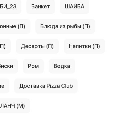
АБИ_23
Банкет
ШАЙБА
онные (П)
Блюда из рыбы (П)
(П)
Десерты (П)
Напитки (П)
Виски
Ром
Водка
ие
Доставка Pizza Club
ЛАНЧ (М)