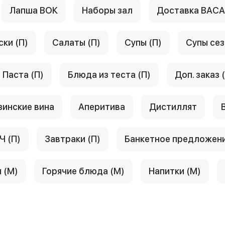
Лапша ВОК
Наборы зал
Доставка ВАС
ски (П)
Салаты (П)
Супы (П)
Супы сез
Паста (П)
Блюда из теста (П)
Доп. заказ 
зинские вина
Аперитива
Дистиллят
Ч (П)
Завтраки (П)
Банкетное предложен
 (М)
Горячие блюда (М)
Напитки (М)