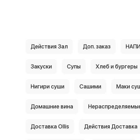
{{ textContacts }}
Действия Зал
Доп. заказ
НАП
Закуски
Супы
Хлеб и бургеры
Нигири суши
Сашими
Маки су
Домашние вина
Нераспределяемые
Доставка Ollis
Действия Доставка