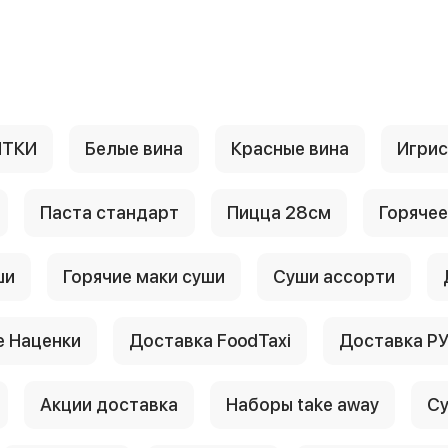
ИТКИ
Белые вина
Красные вина
Игри
Паста стандарт
Пицца 28см
Горячее
ши
Горячие маки суши
Суши ассорти
 Наценки
Доставка FoodTaxi
Доставка Р
Акции доставка
Наборы take away
Су