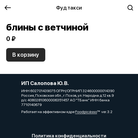
Фуд такси
блины с ветчиной
0 ₽
В корзину
ИП Салопова Ю. В.
ИНН 602701439075 ОГРН/ОГРНИП 324600000014390
Россия, Псковская обл., г. Псков, ул. Народна д.12 кв.9
р/с 40802810600006351457 АО "ТБанк" ИНН банка
7710140679
Работает на эффективном ядре
Foodpicásso
ver. 3.2
Политика конфиденциальности