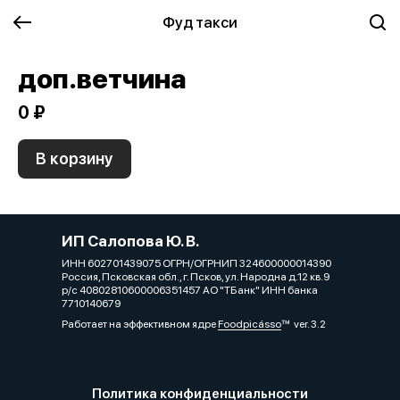
Фуд такси
доп.ветчина
0 ₽
В корзину
ИП Салопова Ю. В.
ИНН 602701439075 ОГРН/ОГРНИП 324600000014390
Россия, Псковская обл., г. Псков, ул. Народна д.12 кв.9
р/с 40802810600006351457 АО "ТБанк" ИНН банка
7710140679
Работает на эффективном ядре
Foodpicásso
ver. 3.2
Политика конфиденциальности