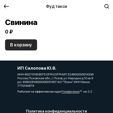
Фуд такси
Свинина
0 ₽
В корзину
ИП Салопова Ю. В.
ИНН 602701439075 ОГРН/ОГРНИП 324600000014390
Россия, Псковская обл., г. Псков, ул. Народна д.12 кв.9
р/с 40802810600006351457 АО "ТБанк" ИНН банка
7710140679
Работает на эффективном ядре
Foodpicásso
ver. 3.2
Политика конфиденциальности