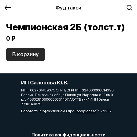
Фуд такси
Чемпионская 2Б (толст.т)
0 ₽
В корзину
ИП Салопова Ю. В.
ИНН 602701439075 ОГРН/ОГРНИП 324600000014390
Россия, Псковская обл., г. Псков, ул. Народна д.12 кв.9
р/с 40802810600006351457 АО "ТБанк" ИНН банка
7710140679
Работает на эффективном ядре
Foodpicásso
ver. 3.2
Политика конфиденциальности