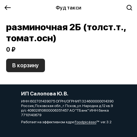
Фуд такси
разминочная 2Б (толст.т.,
томат.осн)
0 ₽
В корзину
ИП Салопова Ю. В.
ИНН 602701439075 ОГРН/ОГРНИП 324600000014390
Россия, Псковская обл., г. Псков, ул. Народна д.12 кв.9
р/с 40802810600006351457 АО "ТБанк" ИНН банка
7710140679
Работает на эффективном ядре
Foodpicásso
ver. 3.2