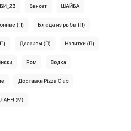
АБИ_23
Банкет
ШАЙБА
онные (П)
Блюда из рыбы (П)
(П)
Десерты (П)
Напитки (П)
Виски
Ром
Водка
ие
Доставка Pizza Club
ЛАНЧ (М)