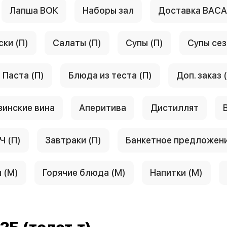
Лапша ВОК
Наборы зал
Доставка ВАС
ски (П)
Салаты (П)
Супы (П)
Супы сез
Паста (П)
Блюда из теста (П)
Доп. заказ 
зинские вина
Аперитива
Дистиллят
Ч (П)
Завтраки (П)
Банкетное предложен
 (М)
Горячие блюда (М)
Напитки (М)