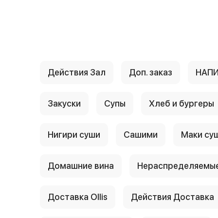
{{ textContacts }}
Действия Зал
Доп. заказ
НАП
Закуски
Супы
Хлеб и бургеры
Нигири суши
Сашими
Маки су
Домашние вина
Нераспределяемые
Доставка Ollis
Действия Доставка