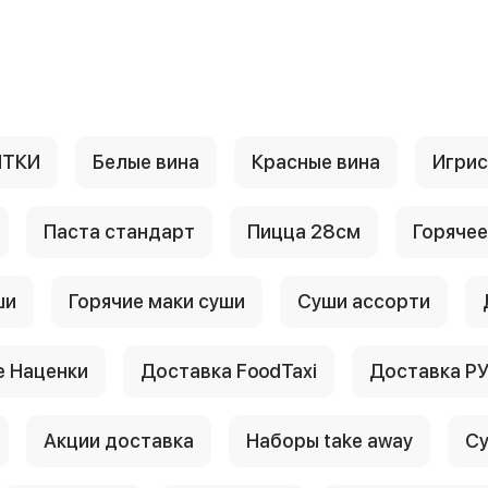
ИТКИ
Белые вина
Красные вина
Игри
Паста стандарт
Пицца 28см
Горячее
ши
Горячие маки суши
Суши ассорти
 Наценки
Доставка FoodTaxi
Доставка Р
Акции доставка
Наборы take away
Су