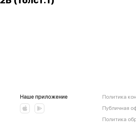
2Б (толст.т)
Наше приложение
Политика ко
Публичная о
Политика об