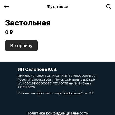
Фуд такси
Застольная
0 ₽
В корзину
ИП Салопова Ю. В.
ИНН 602701439075 ОГРН/ОГРНИП 324600000014390
Россия, Псковская обл., г. Псков, ул. Народна д.12 кв.9
р/с 40802810600006351457 АО "ТБанк" ИНН банка
7710140679
Работает на эффективном ядре
Foodpicásso
ver. 3.2
Политика конфиденциальности