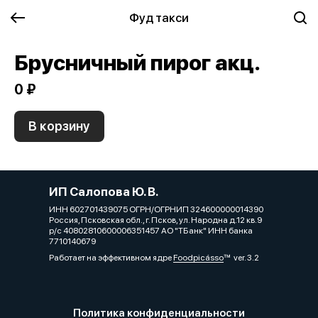
Фуд такси
Брусничный пирог акц.
0 ₽
В корзину
ИП Салопова Ю. В.
ИНН 602701439075 ОГРН/ОГРНИП 324600000014390
Россия, Псковская обл., г. Псков, ул. Народна д.12 кв.9
р/с 40802810600006351457 АО "ТБанк" ИНН банка
7710140679
Работает на эффективном ядре
Foodpicásso
ver. 3.2
Политика конфиденциальности