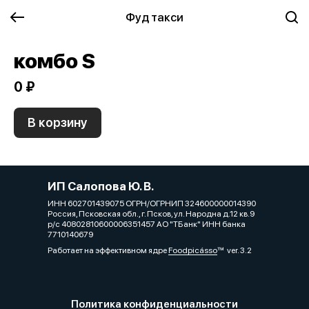
Фуд такси
комбо S
0 ₽
В корзину
ИП Салопова Ю. В.
ИНН 602701439075 ОГРН/ОГРНИП 324600000014390
Россия, Псковская обл., г. Псков, ул. Народна д.12 кв.9
р/с 40802810600006351457 АО "ТБанк" ИНН банка
7710140679
Работает на эффективном ядре
Foodpicásso
ver. 3.2
Политика конфиденциальности