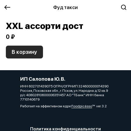
Фуд такси
XXL ассорти дост
0 ₽
В корзину
ИП Салопова Ю. В.
ИНН 602701439075 ОГРН/ОГРНИП 324600000014390
Россия, Псковская обл., г. Псков, ул. Народна д.12 кв.9
р/с 40802810600006351457 АО "ТБанк" ИНН банка
7710140679
Работает на эффективном ядре
Foodpicásso
ver. 3.2
Политика конфиденциальности