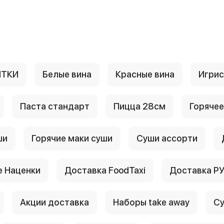
ИТКИ
Белые вина
Красные вина
Игри
Паста стандарт
Пицца 28см
Горячее
ши
Горячие маки суши
Суши ассорти
 Наценки
Доставка FoodTaxi
Доставка Р
Акции доставка
Наборы take away
Су