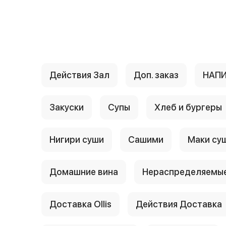
{{ textContacts }}
Действия Зал
Доп. заказ
НАП
Закуски
Супы
Хлеб и бургеры
Нигири суши
Сашими
Маки су
Домашние вина
Нераспределяемые
Доставка Ollis
Действия Доставка