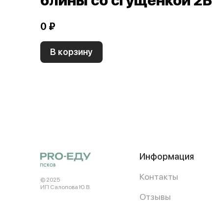
блины со сгущенкой 2Б
0 ₽
В корзину
Информация
Контакты
© 2025
ИП Салопова Ю. В.
Отзывы