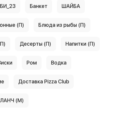
АБИ_23
Банкет
ШАЙБА
онные (П)
Блюда из рыбы (П)
(П)
Десерты (П)
Напитки (П)
Виски
Ром
Водка
ие
Доставка Pizza Club
ЛАНЧ (М)