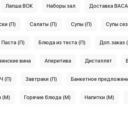
Лапша ВОК
Наборы зал
Доставка ВАС
ски (П)
Салаты (П)
Супы (П)
Супы сез
Паста (П)
Блюда из теста (П)
Доп. заказ 
зинские вина
Аперитива
Дистиллят
Ч (П)
Завтраки (П)
Банкетное предложен
 (М)
Горячие блюда (М)
Напитки (М)