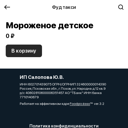
Фуд такси
Мороженое детское
0 ₽
В корзину
ИП Салопова Ю. В.
ИНН 602701439075 ОГРН/ОГРНИП 324600000014390
Россия, Псковская обл., г. Псков, ул. Народна д.12 кв.9
р/с 40802810600006351457 АО "ТБанк" ИНН банка
7710140679
Работает на эффективном ядре
Foodpicásso
ver. 3.2
Политика конфиденциальности