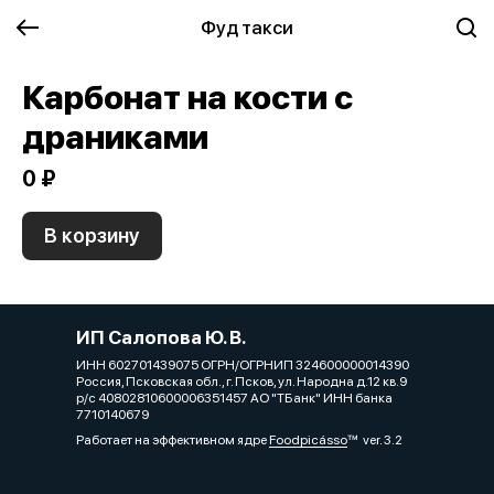
Фуд такси
Карбонат на кости с
драниками
0 ₽
В корзину
ИП Салопова Ю. В.
ИНН 602701439075 ОГРН/ОГРНИП 324600000014390
Россия, Псковская обл., г. Псков, ул. Народна д.12 кв.9
р/с 40802810600006351457 АО "ТБанк" ИНН банка
7710140679
Работает на эффективном ядре
Foodpicásso
ver. 3.2