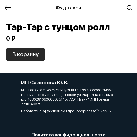
Фуд такси
Тар-Тар с тунцом ролл
0 ₽
В корзину
ИП Салопова Ю. В.
ИНН 602701439075 ОГРН/ОГРНИП 324600000014390
Россия, Псковская обл., г. Псков, ул. Народна д.12 кв.9
р/с 40802810600006351457 АО "ТБанк" ИНН банка
7710140679
Работает на эффективном ядре
Foodpicásso
ver. 3.2
Политика конфиденциальности