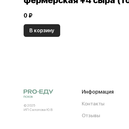
фермерская +4 сыра (тон
0 ₽
В корзину
Информация
Контакты
© 2025
ИП Салопова Ю. В.
Отзывы