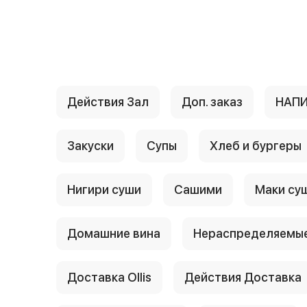
{{ textContacts }}
Действия Зал
Доп. заказ
НАП
Закуски
Супы
Хлеб и бургеры
Нигири суши
Сашими
Маки су
Домашние вина
Нераспределяемые
Доставка Ollis
Действия Доставка