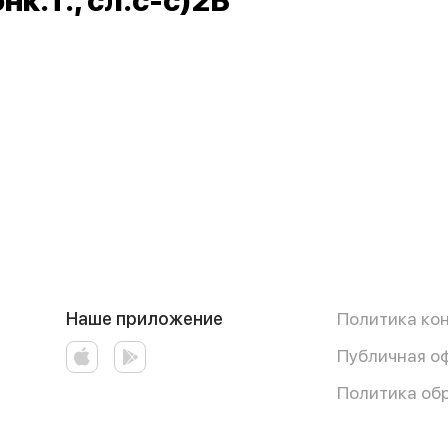
к.т., сл.с-с)2Б
Наше приложение
Политика ко
Публичная о
Политика об