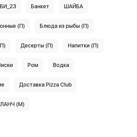
АБИ_23
Банкет
ШАЙБА
онные (П)
Блюда из рыбы (П)
(П)
Десерты (П)
Напитки (П)
Виски
Ром
Водка
ие
Доставка Pizza Club
ЛАНЧ (М)