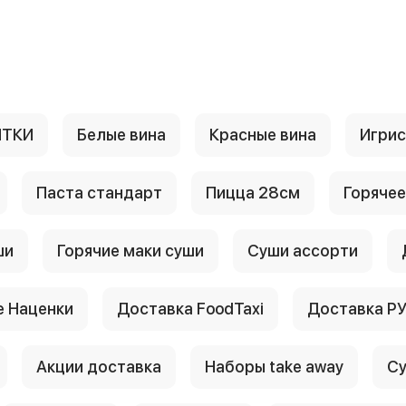
ИТКИ
Белые вина
Красные вина
Игри
Паста стандарт
Пицца 28см
Горячее
ши
Горячие маки суши
Суши ассорти
 Наценки
Доставка FoodTaxi
Доставка Р
Акции доставка
Наборы take away
Су