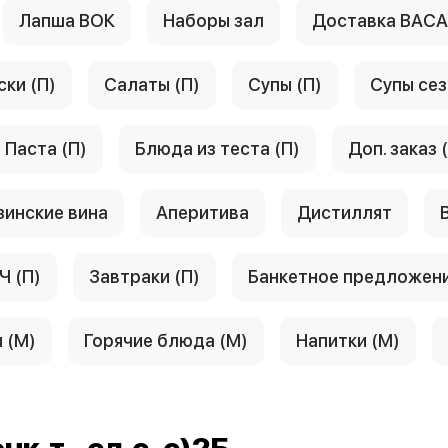
Лапша ВОК
Наборы зал
Доставка ВАС
ски (П)
Салаты (П)
Супы (П)
Супы сез
Паста (П)
Блюда из теста (П)
Доп. заказ 
зинские вина
Аперитива
Дистиллят
Ч (П)
Завтраки (П)
Банкетное предложен
 (М)
Горячие блюда (М)
Напитки (М)