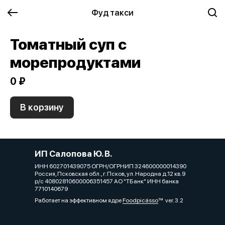
Фуд такси
Томатный суп с
морепродуктами
0 ₽
В корзину
ИП Салопова Ю. В.
ИНН 602701439075 ОГРН/ОГРНИП 324600000014390
Россия, Псковская обл., г. Псков, ул. Народна д.12 кв.9
р/с 40802810600006351457 АО "ТБанк" ИНН банка
7710140679
Работает на эффективном ядре
Foodpicásso
ver. 3.2