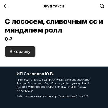
Фуд такси
С лососем, сливочным сс и
миндалем ролл
0 ₽
В корзину
ИП Салопова Ю. В.
ИНН 602701439075 ОГРН/ОГРНИП 324600000014390
Россия, Псковская обл., г. Псков, ул. Народна д.12 кв.9
р/с 40802810600006351457 АО "ТБанк" ИНН банка
7710140679
Работает на эффективном ядре
Foodpicásso
ver. 3.2