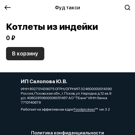
Фуд такси
Котлеты из индейки
0 ₽
В корзину
ИП Салопова Ю. В.
ИНН 602701439075 ОГРН/ОГРНИП 324600000014390
Россия, Псковская обл., г. Псков, ул. Народна д.12 кв.9
р/с 40802810600006351457 АО "ТБанк" ИНН банка
7710140679
Работает на эффективном ядре
Foodpicásso
ver. 3.2
Политика конфиденциальности