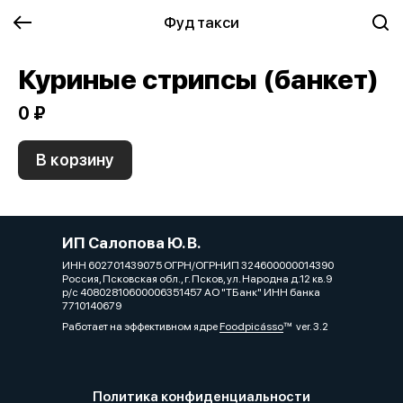
Фуд такси
Куриные стрипсы (банкет)
0 ₽
В корзину
ИП Салопова Ю. В.
ИНН 602701439075 ОГРН/ОГРНИП 324600000014390
Россия, Псковская обл., г. Псков, ул. Народна д.12 кв.9
р/с 40802810600006351457 АО "ТБанк" ИНН банка
7710140679
Работает на эффективном ядре
Foodpicásso
ver. 3.2
Политика конфиденциальности