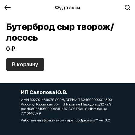
Фуд такси
Бутерброд сыр творож/
лосось
0 ₽
В корзину
ИП Салопова Ю. В.
ИНН 602701439075 ОГРН/ОГРНИП 324600000014390
Россия, Псковская обл., г. Псков, ул. Народна д.12 кв.9
р/с 40802810600006351457 АО "ТБанк" ИНН банка
7710140679
Работает на эффективном ядре
Foodpicásso
ver. 3.2