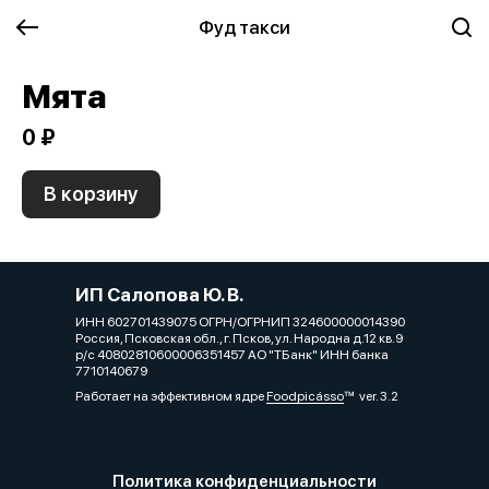
Фуд такси
Мята
0 ₽
В корзину
ИП Салопова Ю. В.
ИНН 602701439075 ОГРН/ОГРНИП 324600000014390
Россия, Псковская обл., г. Псков, ул. Народна д.12 кв.9
р/с 40802810600006351457 АО "ТБанк" ИНН банка
7710140679
Работает на эффективном ядре
Foodpicásso
ver. 3.2
Политика конфиденциальности