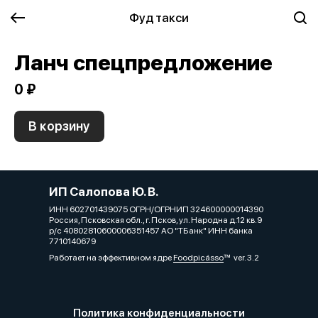
Фуд такси
Ланч спецпредложение
0 ₽
В корзину
ИП Салопова Ю. В.
ИНН 602701439075 ОГРН/ОГРНИП 324600000014390
Россия, Псковская обл., г. Псков, ул. Народна д.12 кв.9
р/с 40802810600006351457 АО "ТБанк" ИНН банка
7710140679
Работает на эффективном ядре
Foodpicásso
ver. 3.2
Политика конфиденциальности