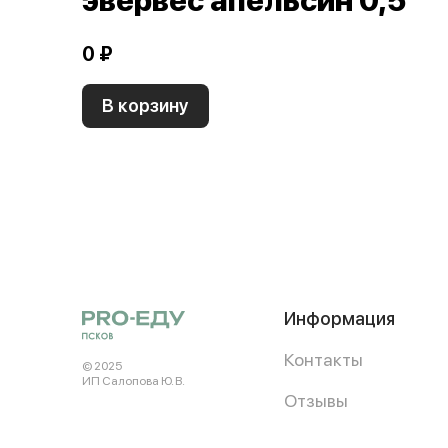
эвервес апельсин 0,5
0 ₽
В корзину
Информация
Контакты
© 2025
ИП Салопова Ю. В.
Отзывы