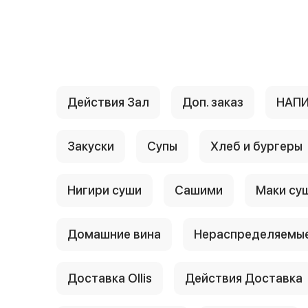
{{ textContacts }}
Действия Зал
Доп. заказ
НАП
Закуски
Супы
Хлеб и бургеры
Нигири суши
Сашими
Маки су
Домашние вина
Нераспределяемые
Доставка Ollis
Действия Доставка