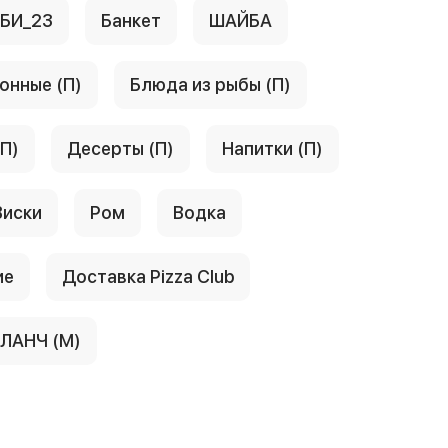
АБИ_23
Банкет
ШАЙБА
онные (П)
Блюда из рыбы (П)
(П)
Десерты (П)
Напитки (П)
Виски
Ром
Водка
ие
Доставка Pizza Club
ЛАНЧ (М)