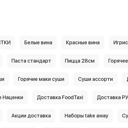
ИТКИ
Белые вина
Красные вина
Игри
Паста стандарт
Пицца 28см
Горячее
ши
Горячие маки суши
Суши ассорти
 Наценки
Доставка FoodTaxi
Доставка Р
Акции доставка
Наборы take away
Су