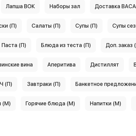
Лапша ВОК
Наборы зал
Доставка ВАС
ски (П)
Салаты (П)
Супы (П)
Супы сез
Паста (П)
Блюда из теста (П)
Доп. заказ 
зинские вина
Аперитива
Дистиллят
Ч (П)
Завтраки (П)
Банкетное предложен
 (М)
Горячие блюда (М)
Напитки (М)