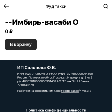
Фуд такси
--Имбирь-васаби О
0 ₽
В корзину
ИП Салопова Ю. В.
ИНН 602701439075 ОГРН/ОГРНИП 324600000014390
Россия, Псковская обл., г. Псков, ул. Народна д.12 кв.9
р/с 40802810600006351457 АО "ТБанк" ИНН банка
7710140679
Работает на эффективном ядре
Foodpicásso
ver. 3.2
Политика конфиденциальности