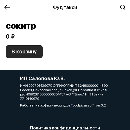
Фуд такси
сокитр
0 ₽
В корзину
ИП Салопова Ю. В.
ИНН 602701439075 ОГРН/ОГРНИП 324600000014390
Россия, Псковская обл., г. Псков, ул. Народна д.12 кв.9
р/с 40802810600006351457 АО "ТБанк" ИНН банка
7710140679
Работает на эффективном ядре
Foodpicásso
ver. 3.2
Политика конфиденциальности