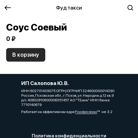
Фуд такси
Соус Соевый
0 ₽
В корзину
ИП Салопова Ю. В.
ИНН 602701439075 ОГРН/ОГРНИП 324600000014390
Россия, Псковская обл., г. Псков, ул. Народна д.12 кв.9
р/с 40802810600006351457 АО "ТБанк" ИНН банка
7710140679
Работает на эффективном ядре
Foodpicásso
ver. 3.2
Политика конфиденциальности