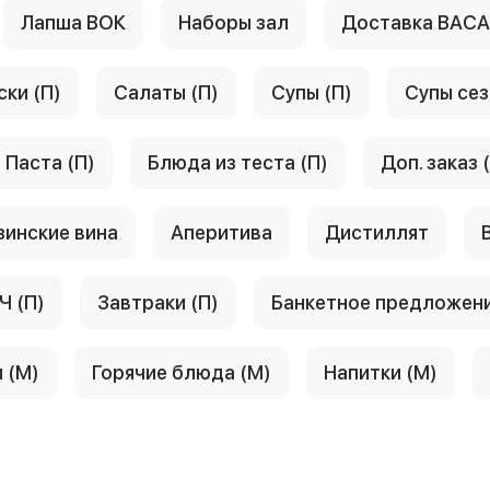
Лапша ВОК
Наборы зал
Доставка ВАС
ски (П)
Салаты (П)
Супы (П)
Супы сез
Паста (П)
Блюда из теста (П)
Доп. заказ 
зинские вина
Аперитива
Дистиллят
Ч (П)
Завтраки (П)
Банкетное предложен
 (М)
Горячие блюда (М)
Напитки (М)