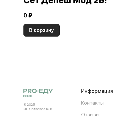
Сет Депеш Мод 2Б!
0 ₽
В корзину
Информация
Контакты
© 2025
ИП Салопова Ю. В.
Отзывы