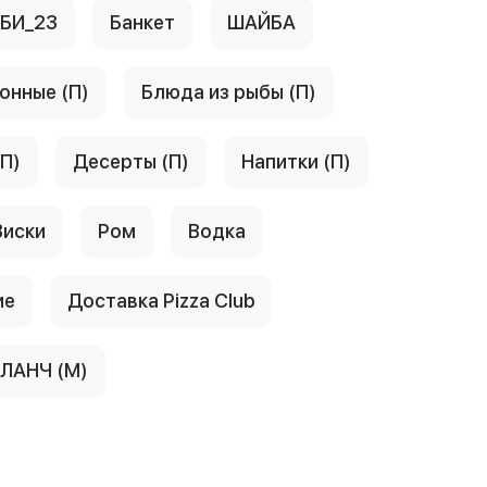
АБИ_23
Банкет
ШАЙБА
онные (П)
Блюда из рыбы (П)
(П)
Десерты (П)
Напитки (П)
Виски
Ром
Водка
ие
Доставка Pizza Club
ЛАНЧ (М)