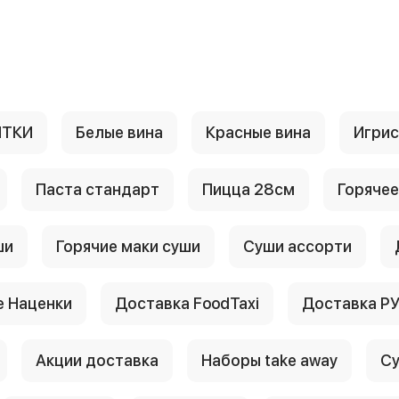
ИТКИ
Белые вина
Красные вина
Игри
Паста стандарт
Пицца 28см
Горячее
ши
Горячие маки суши
Суши ассорти
 Наценки
Доставка FoodTaxi
Доставка Р
Акции доставка
Наборы take away
Су