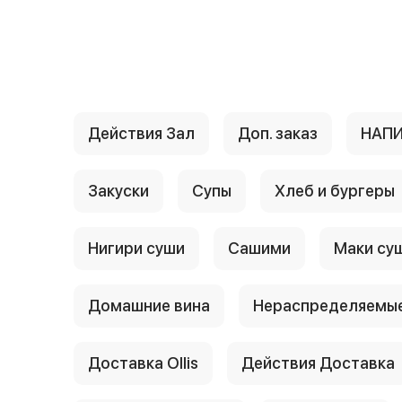
{{ textContacts }}
Действия Зал
Доп. заказ
НАП
Закуски
Супы
Хлеб и бургеры
Нигири суши
Сашими
Маки су
Домашние вина
Нераспределяемые
Доставка Ollis
Действия Доставка