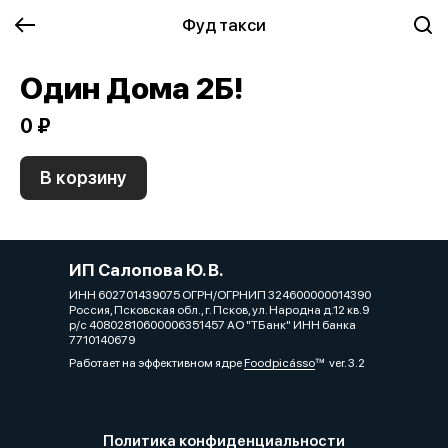
Фуд такси
Один Дома 2Б!
0 ₽
В корзину
ИП Салопова Ю. В.
ИНН 602701439075 ОГРН/ОГРНИП 324600000014390
Россия, Псковская обл., г. Псков, ул. Народна д.12 кв.9
р/с 40802810600006351457 АО "ТБанк" ИНН банка
7710140679
Работает на эффективном ядре
Foodpicásso
ver. 3.2
Политика конфиденциальности