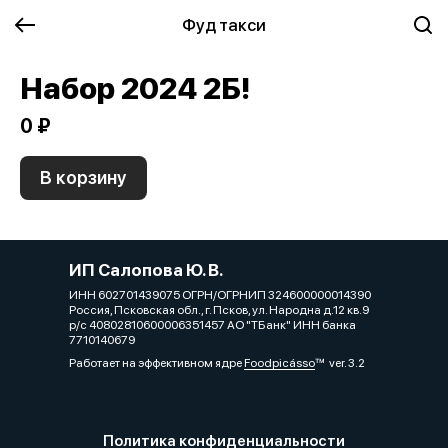
Фуд такси
Набор 2024 2Б!
0 ₽
В корзину
ИП Салопова Ю. В.
ИНН 602701439075 ОГРН/ОГРНИП 324600000014390
Россия, Псковская обл., г. Псков, ул. Народна д.12 кв.9
р/с 40802810600006351457 АО "ТБанк" ИНН банка
7710140679
Работает на эффективном ядре
Foodpicásso
ver. 3.2
Политика конфиденциальности