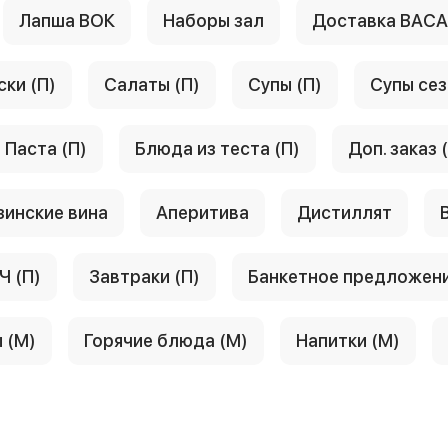
Лапша ВОК
Наборы зал
Доставка ВАС
ски (П)
Салаты (П)
Супы (П)
Супы сез
Паста (П)
Блюда из теста (П)
Доп. заказ 
зинские вина
Аперитива
Дистиллят
Ч (П)
Завтраки (П)
Банкетное предложен
 (М)
Горячие блюда (М)
Напитки (М)