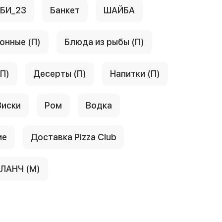
АБИ_23
Банкет
ШАЙБА
онные (П)
Блюда из рыбы (П)
(П)
Десерты (П)
Напитки (П)
Виски
Ром
Водка
ие
Доставка Pizza Club
ЛАНЧ (М)