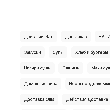
{{ textContacts }}
Действия Зал
Доп. заказ
НАП
Закуски
Супы
Хлеб и бургеры
Нигири суши
Сашими
Маки су
Домашние вина
Нераспределяемые
Доставка Ollis
Действия Доставка