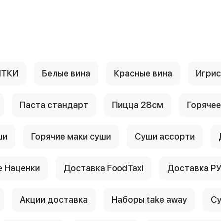
ИТКИ
Белые вина
Красные вина
Игри
Паста стандарт
Пицца 28см
Горячее
ши
Горячие маки суши
Суши ассорти
 Наценки
Доставка FoodTaxi
Доставка Р
Акции доставка
Наборы take away
Су