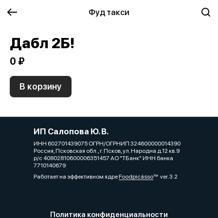
Фуд такси
Дабл 2Б!
0 ₽
В корзину
ИП Салопова Ю. В.
ИНН 602701439075 ОГРН/ОГРНИП 324600000014390
Россия, Псковская обл., г. Псков, ул. Народна д.12 кв.9
р/с 40802810600006351457 АО "ТБанк" ИНН банка
7710140679
Работает на эффективном ядре
Foodpicásso
ver. 3.2
Политика конфиденциальности