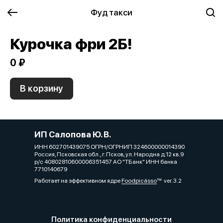
Фуд такси
Курочка фри 2Б!
0 ₽
В корзину
ИП Салопова Ю. В.
ИНН 602701439075 ОГРН/ОГРНИП 324600000014390
Россия, Псковская обл., г. Псков, ул. Народна д.12 кв.9
р/с 40802810600006351457 АО "ТБанк" ИНН банка
7710140679
Работает на эффективном ядре
Foodpicásso
ver. 3.2
Политика конфиденциальности