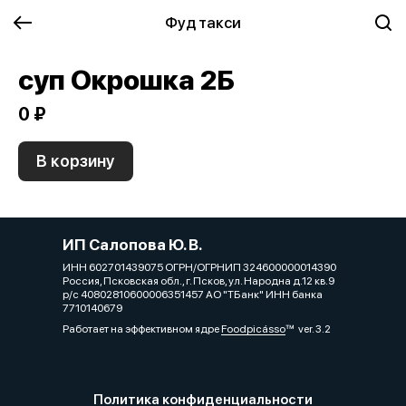
Фуд такси
суп Окрошка 2Б
0 ₽
В корзину
ИП Салопова Ю. В.
ИНН 602701439075 ОГРН/ОГРНИП 324600000014390
Россия, Псковская обл., г. Псков, ул. Народна д.12 кв.9
р/с 40802810600006351457 АО "ТБанк" ИНН банка
7710140679
Работает на эффективном ядре
Foodpicásso
ver. 3.2
Политика конфиденциальности