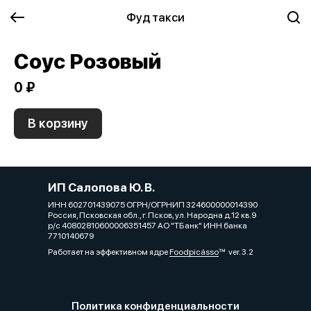
Фуд такси
Соус Розовый
0 ₽
В корзину
ИП Салопова Ю. В.
ИНН 602701439075 ОГРН/ОГРНИП 324600000014390
Россия, Псковская обл., г. Псков, ул. Народна д.12 кв.9
р/с 40802810600006351457 АО "ТБанк" ИНН банка
7710140679
Работает на эффективном ядре
Foodpicásso
ver. 3.2
Политика конфиденциальности