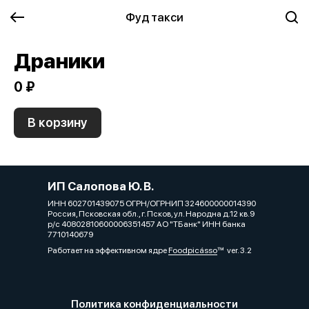
Фуд такси
Драники
0 ₽
В корзину
ИП Салопова Ю. В.
ИНН 602701439075 ОГРН/ОГРНИП 324600000014390
Россия, Псковская обл., г. Псков, ул. Народна д.12 кв.9
р/с 40802810600006351457 АО "ТБанк" ИНН банка
7710140679
Работает на эффективном ядре
Foodpicásso
ver. 3.2
Политика конфиденциальности