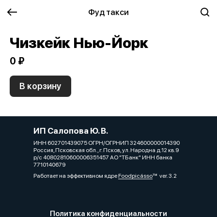
Фуд такси
Чизкейк Нью-Йорк
0 ₽
В корзину
ИП Салопова Ю. В.
ИНН 602701439075 ОГРН/ОГРНИП 324600000014390
Россия, Псковская обл., г. Псков, ул. Народна д.12 кв.9
р/с 40802810600006351457 АО "ТБанк" ИНН банка
7710140679
Работает на эффективном ядре
Foodpicásso
ver. 3.2
Политика конфиденциальности