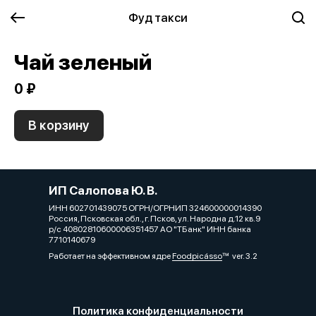
Фуд такси
Чай зеленый
0 ₽
В корзину
ИП Салопова Ю. В.
ИНН 602701439075 ОГРН/ОГРНИП 324600000014390
Россия, Псковская обл., г. Псков, ул. Народна д.12 кв.9
р/с 40802810600006351457 АО "ТБанк" ИНН банка
7710140679
Работает на эффективном ядре
Foodpicásso
ver. 3.2
Политика конфиденциальности