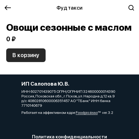
Фуд такси
Овощи сезонные с маслом
0 ₽
В корзину
ИП Салопова Ю. В.
ИНН 602701439075 ОГРН/ОГРНИП 324600000014390
Россия, Псковская обл., г. Псков, ул. Народна д.12 кв.9
р/с 40802810600006351457 АО "ТБанк" ИНН банка
7710140679
Работает на эффективном ядре
Foodpicásso
ver. 3.2
Политика конфиденциальности