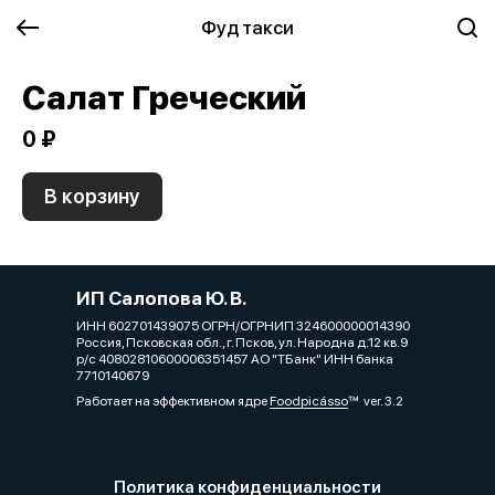
Фуд такси
Салат Греческий
0 ₽
В корзину
ИП Салопова Ю. В.
ИНН 602701439075 ОГРН/ОГРНИП 324600000014390
Россия, Псковская обл., г. Псков, ул. Народна д.12 кв.9
р/с 40802810600006351457 АО "ТБанк" ИНН банка
7710140679
Работает на эффективном ядре
Foodpicásso
ver. 3.2
Политика конфиденциальности