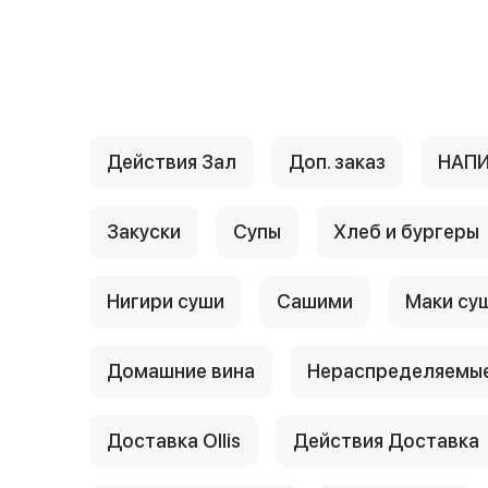
{{ textContacts }}
Действия Зал
Доп. заказ
НАП
Закуски
Супы
Хлеб и бургеры
Нигири суши
Сашими
Маки су
Домашние вина
Нераспределяемые
Доставка Ollis
Действия Доставка