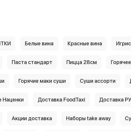
ИТКИ
Белые вина
Красные вина
Игри
Паста стандарт
Пицца 28см
Горячее
ши
Горячие маки суши
Суши ассорти
 Наценки
Доставка FoodTaxi
Доставка Р
Акции доставка
Наборы take away
Су