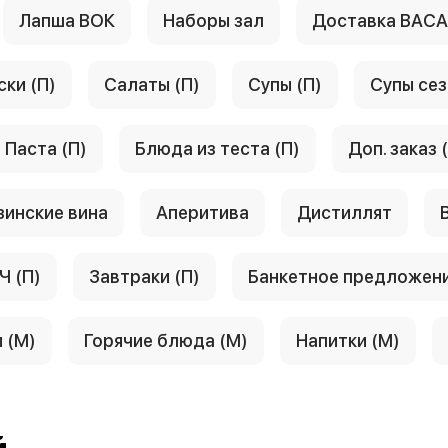
Лапша ВОК
Наборы зал
Доставка ВАС
ски (П)
Салаты (П)
Супы (П)
Супы сез
Паста (П)
Блюда из теста (П)
Доп. заказ 
зинские вина
Аперитива
Дистиллят
Ч (П)
Завтраки (П)
Банкетное предложен
 (М)
Горячие блюда (М)
Напитки (М)