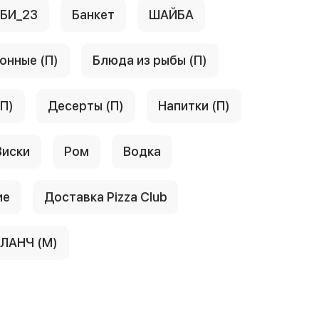
АБИ_23
Банкет
ШАЙБА
онные (П)
Блюда из рыбы (П)
(П)
Десерты (П)
Напитки (П)
Виски
Ром
Водка
ие
Доставка Pizza Club
ЛАНЧ (М)