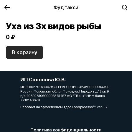
Фуд такси
Уха из 3х видов рыбы
0 ₽
В корзину
ИП Салопова Ю. В.
ИНН 602701439075 ОГРН/ОГРНИП 324600000014390
Россия, Псковская обл., г. Псков, ул. Народна д.12 кв.9
р/с 40802810600006351457 АО "ТБанк" ИНН банка
7710140679
Работает на эффективном ядре
Foodpicásso
ver. 3.2
Политика конфиденциальности