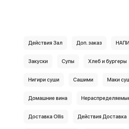
{{ textContacts }}
Действия Зал
Доп. заказ
НАП
Закуски
Супы
Хлеб и бургеры
Нигири суши
Сашими
Маки су
Домашние вина
Нераспределяемые
Доставка Ollis
Действия Доставка