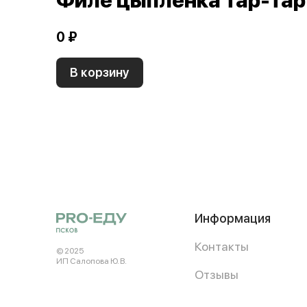
Филе цыпленка тар-тар
0 ₽
В корзину
Информация
Контакты
© 2025
ИП Салопова Ю. В.
Отзывы