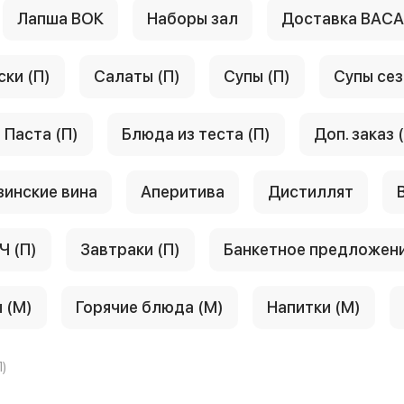
Лапша ВОК
Наборы зал
Доставка ВАС
ски (П)
Салаты (П)
Супы (П)
Супы сез
Паста (П)
Блюда из теста (П)
Доп. заказ 
зинские вина
Аперитива
Дистиллят
Ч (П)
Завтраки (П)
Банкетное предложен
 (М)
Горячие блюда (М)
Напитки (М)
)