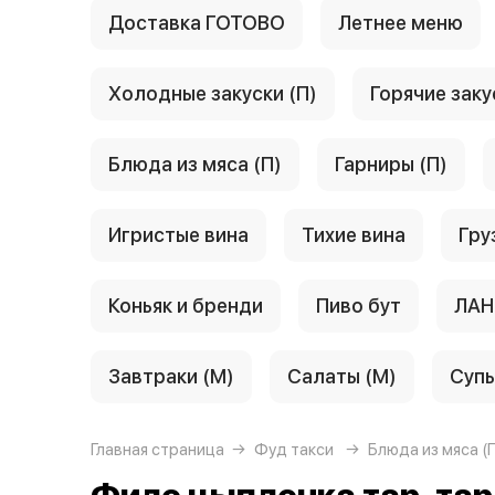
Доставка ГОТОВО
Летнее меню
Холодные закуски (П)
Горячие заку
Блюда из мяса (П)
Гарниры (П)
Игристые вина
Тихие вина
Гру
Коньяк и бренди
Пиво бут
ЛАН
Завтраки (М)
Салаты (М)
Супы
Главная страница
Фуд такси
Блюда из мяса (П