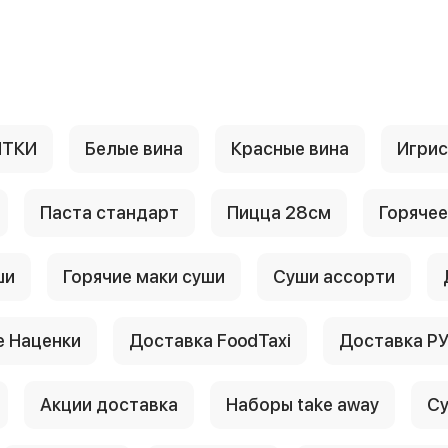
ИТКИ
Белые вина
Красные вина
Игри
Паста стандарт
Пицца 28см
Горячее
ши
Горячие маки суши
Суши ассорти
 Наценки
Доставка FoodTaxi
Доставка Р
Акции доставка
Наборы take away
Су