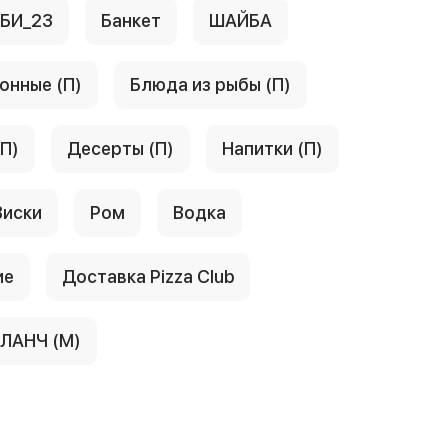
АБИ_23
Банкет
ШАЙБА
онные (П)
Блюда из рыбы (П)
(П)
Десерты (П)
Напитки (П)
Виски
Ром
Водка
ие
Доставка Pizza Club
ЛАНЧ (М)