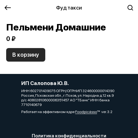
Фуд такси
Пельмени Домашние
0 ₽
В корзину
ИП Салопова Ю. В.
ИНН 602701439075 ОГРН/ОГРНИП 324600000014390
Россия, Псковская обл., г. Псков, ул. Народна д.12 кв.9
р/с 40802810600006351457 АО "ТБанк" ИНН банка
7710140679
Работает на эффективном ядре
Foodpicásso
ver. 3.2
Политика конфиденциальности