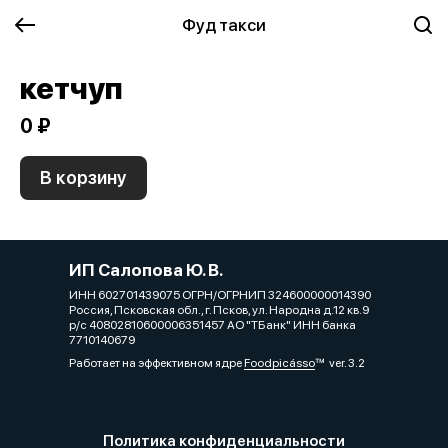
Фуд такси
кетчуп
0 ₽
В корзину
ИП Салопова Ю. В.
ИНН 602701439075 ОГРН/ОГРНИП 324600000014390
Россия, Псковская обл., г. Псков, ул. Народна д.12 кв.9
р/с 40802810600006351457 АО "ТБанк" ИНН банка
7710140679
Работает на эффективном ядре
Foodpicásso
ver. 3.2
Политика конфиденциальности