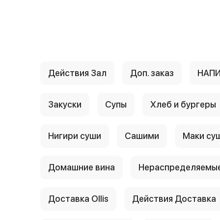
{{ textContacts }}
Действия Зал
Доп. заказ
НАП
Закуски
Супы
Хлеб и бургеры
Нигири суши
Сашими
Маки су
Домашние вина
Нераспределяемые
Доставка Ollis
Действия Доставка