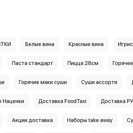
ИТКИ
Белые вина
Красные вина
Игри
Паста стандарт
Пицца 28см
Горячее
ши
Горячие маки суши
Суши ассорти
 Наценки
Доставка FoodTaxi
Доставка Р
Акции доставка
Наборы take away
Су