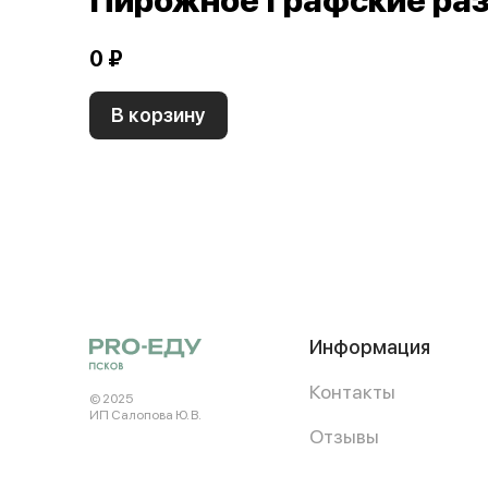
Пирожное Графские раз
0 ₽
В корзину
Информация
Контакты
© 2025
ИП Салопова Ю. В.
Отзывы