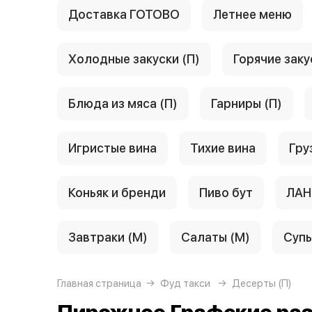
Доставка ГОТОВО
Летнее меню
Холодные закуски (П)
Горячие заку
Блюда из мяса (П)
Гарниры (П)
Игристые вина
Тихие вина
Гру
Коньяк и бренди
Пиво бут
ЛАН
Завтраки (М)
Салаты (М)
Супы
Главная страница
Фуд такси
Десерты (П)