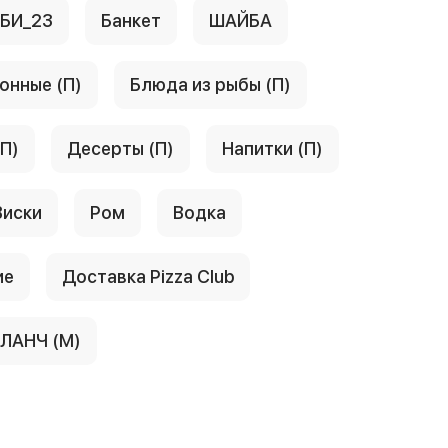
АБИ_23
Банкет
ШАЙБА
онные (П)
Блюда из рыбы (П)
(П)
Десерты (П)
Напитки (П)
Виски
Ром
Водка
ие
Доставка Pizza Club
ЛАНЧ (М)