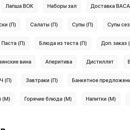
Лапша ВОК
Наборы зал
Доставка ВАС
ски (П)
Салаты (П)
Супы (П)
Супы сез
Паста (П)
Блюда из теста (П)
Доп. заказ 
зинские вина
Аперитива
Дистиллят
Ч (П)
Завтраки (П)
Банкетное предложен
 (М)
Горячие блюда (М)
Напитки (М)