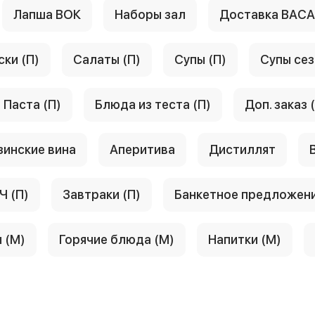
Лапша ВОК
Наборы зал
Доставка ВАС
ски (П)
Салаты (П)
Супы (П)
Супы сез
Паста (П)
Блюда из теста (П)
Доп. заказ 
зинские вина
Аперитива
Дистиллят
Ч (П)
Завтраки (П)
Банкетное предложен
 (М)
Горячие блюда (М)
Напитки (М)