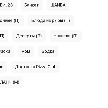
АБИ_23
Банкет
ШАЙБА
онные (П)
Блюда из рыбы (П)
(П)
Десерты (П)
Напитки (П)
Виски
Ром
Водка
ие
Доставка Pizza Club
ЛАНЧ (М)