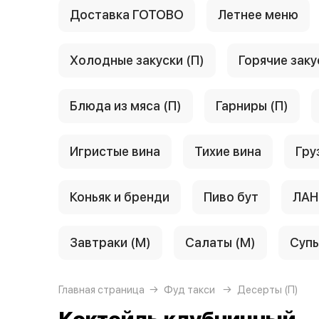
Доставка ГОТОВО
Летнее меню
Холодные закуски (П)
Горячие заку
Блюда из мяса (П)
Гарниры (П)
Игристые вина
Тихие вина
Гру
Коньяк и бренди
Пиво бут
ЛАН
Завтраки (М)
Салаты (М)
Супы
Главная страница
Фуд такси
Десерты (П)