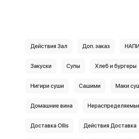
{{ textContacts }}
Действия Зал
Доп. заказ
НАП
Закуски
Супы
Хлеб и бургеры
Нигири суши
Сашими
Маки су
Домашние вина
Нераспределяемые
Доставка Ollis
Действия Доставка