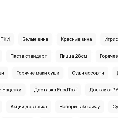
ИТКИ
Белые вина
Красные вина
Игри
Паста стандарт
Пицца 28см
Горячее
ши
Горячие маки суши
Суши ассорти
 Наценки
Доставка FoodTaxi
Доставка Р
Акции доставка
Наборы take away
Су