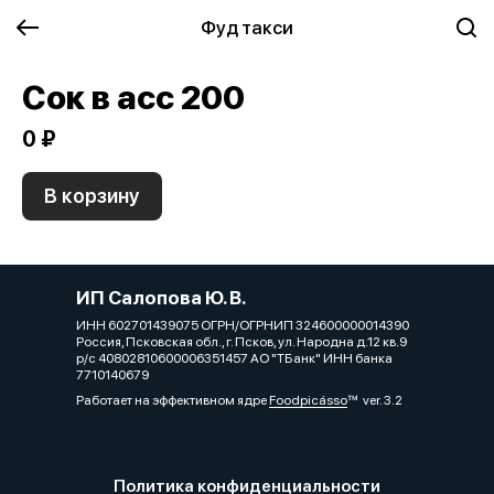
Фуд такси
Сок в асс 200
0 ₽
В корзину
ИП Салопова Ю. В.
ИНН 602701439075 ОГРН/ОГРНИП 324600000014390
Россия, Псковская обл., г. Псков, ул. Народна д.12 кв.9
р/с 40802810600006351457 АО "ТБанк" ИНН банка
7710140679
Работает на эффективном ядре
Foodpicásso
ver. 3.2
Политика конфиденциальности