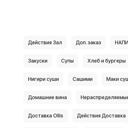
{{ textContacts }}
Действия Зал
Доп. заказ
НАП
Закуски
Супы
Хлеб и бургеры
Нигири суши
Сашими
Маки су
Домашние вина
Нераспределяемые
Доставка Ollis
Действия Доставка