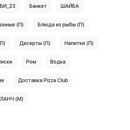
АБИ_23
Банкет
ШАЙБА
онные (П)
Блюда из рыбы (П)
(П)
Десерты (П)
Напитки (П)
Виски
Ром
Водка
ие
Доставка Pizza Club
ЛАНЧ (М)