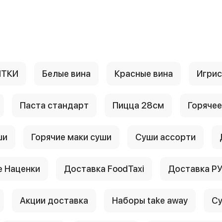
ИТКИ
Белые вина
Красные вина
Игри
Паста стандарт
Пицца 28см
Горячее
ши
Горячие маки суши
Суши ассорти
 Наценки
Доставка FoodTaxi
Доставка Р
Акции доставка
Наборы take away
Су