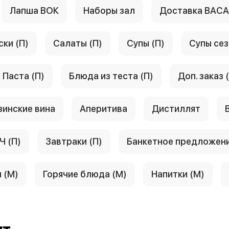
Лапша ВОК
Наборы зал
Доставка ВАС
ски (П)
Салаты (П)
Супы (П)
Супы сез
Паста (П)
Блюда из теста (П)
Доп. заказ 
зинские вина
Аперитива
Дистиллят
Ч (П)
Завтраки (П)
Банкетное предложен
 (М)
Горячие блюда (М)
Напитки (М)