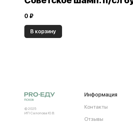
Советское шамп. п/сл б
0 ₽
В корзину
Информация
Контакты
© 2025
ИП Салопова Ю. В.
Отзывы